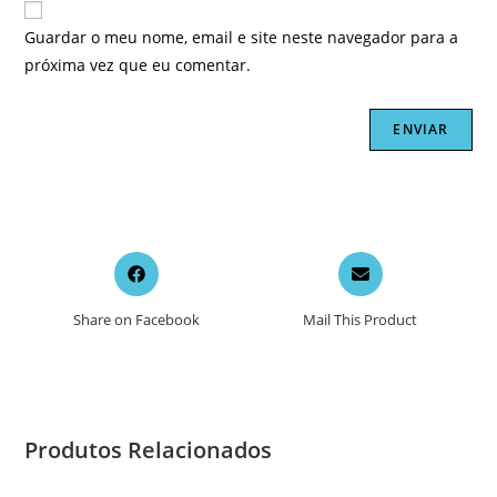
Guardar o meu nome, email e site neste navegador para a
próxima vez que eu comentar.
Opens
Opens
in
in
a
a
Share on Facebook
Mail This Product
new
new
window
window
Produtos Relacionados