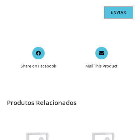
Opens
Opens
in
in
a
a
Share on Facebook
Mail This Product
new
new
window
window
Produtos Relacionados