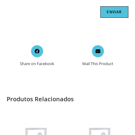
Opens
Opens
in
in
a
a
Share on Facebook
Mail This Product
new
new
window
window
Produtos Relacionados