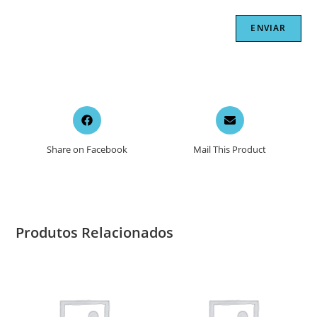
Opens
Opens
in
in
a
a
Share on Facebook
Mail This Product
new
new
window
window
Produtos Relacionados