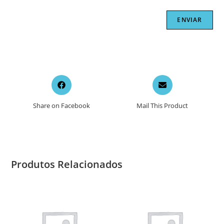
Opens
Opens
in
in
a
a
Share on Facebook
Mail This Product
new
new
window
window
Produtos Relacionados