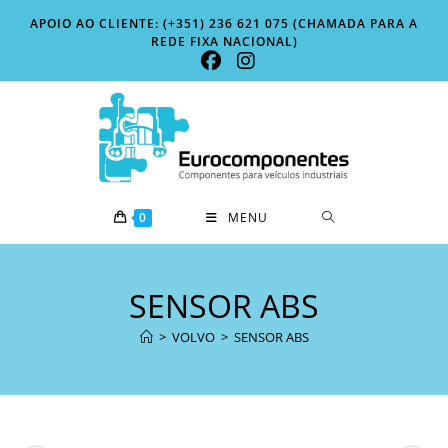
Skip
APOIO AO CLIENTE: (+351) 236 621 075 (CHAMADA PARA A
to
REDE FIXA NACIONAL)
content
0
MENU
SENSOR ABS
>
VOLVO
>
SENSOR ABS