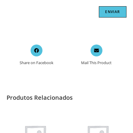
Opens
Opens
in
in
a
a
Share on Facebook
Mail This Product
new
new
window
window
Produtos Relacionados