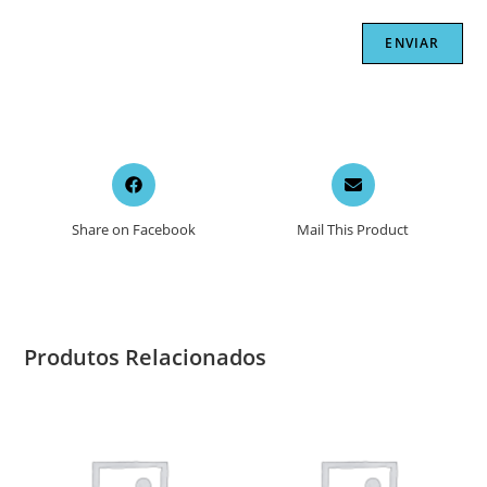
Opens
Opens
in
in
a
a
Share on Facebook
Mail This Product
new
new
window
window
Produtos Relacionados