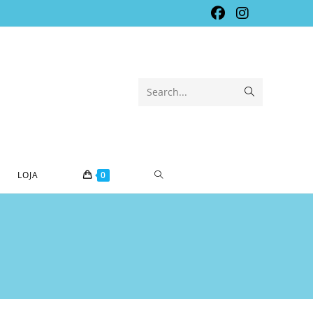
Submit
Search...
search
TOGGLE
LOJA
0
WEBSITE
SEARCH