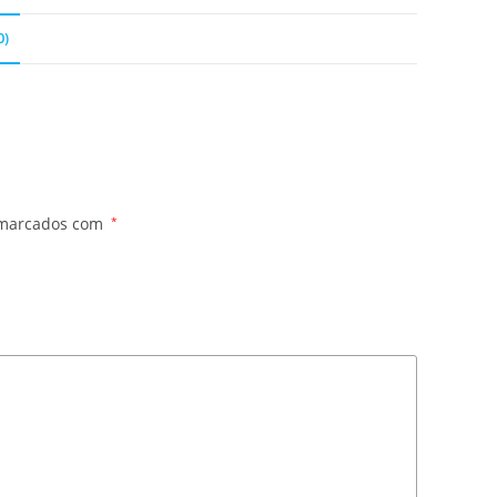
0)
 marcados com
*