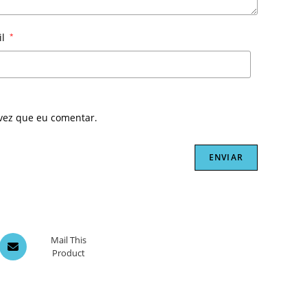
il
*
vez que eu comentar.
Opens
Mail This
Product
in
a
new
window