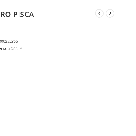
DRO PISCA
000252355
oria:
SCANIA