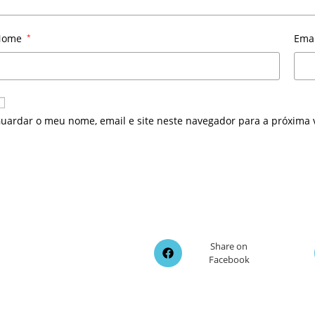
Nome
*
Ema
uardar o meu nome, email e site neste navegador para a próxima 
Opens
Share on
Facebook
in
a
new
window