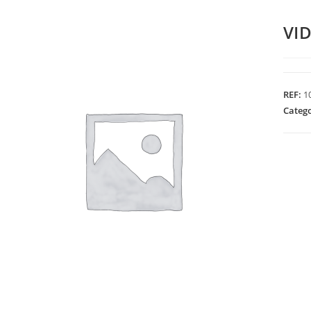
VI
REF:
1
Categ