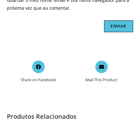
Guardar o meu nome, email e site neste navegador para a
próxima vez que eu comentar.
Opens
Opens
in
in
a
a
Share on Facebook
Mail This Product
new
new
window
window
Produtos Relacionados