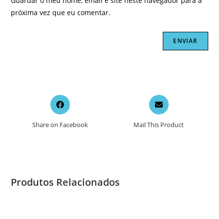
Guardar o meu nome, email e site neste navegador para a
próxima vez que eu comentar.
Opens
Opens
in
in
a
a
Share on Facebook
Mail This Product
new
new
window
window
Produtos Relacionados