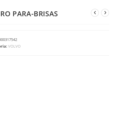
DRO PARA-BRISAS
000317542
oria:
VOLVO