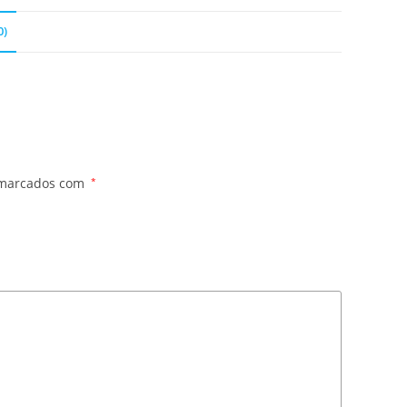
0)
 marcados com
*