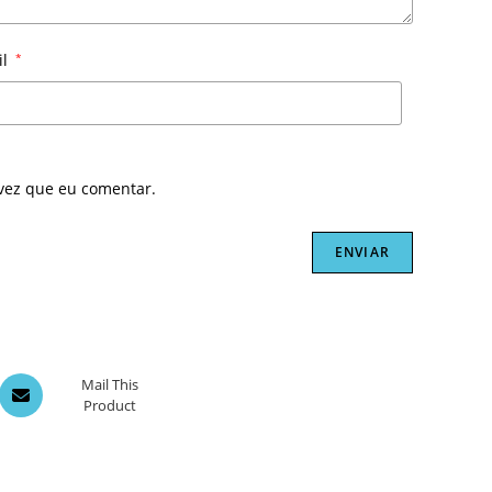
il
*
vez que eu comentar.
Opens
Mail This
Product
in
a
new
window