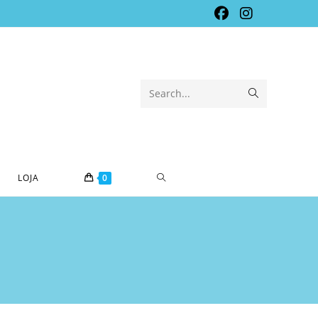
Submit
Search...
search
TOGGLE
LOJA
0
WEBSITE
SEARCH