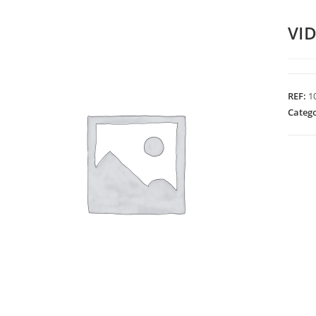
VI
REF:
1
Categ