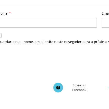
Nome
*
Ema
uardar o meu nome, email e site neste navegador para a próxima 
Opens
Share on
Facebook
in
a
new
window