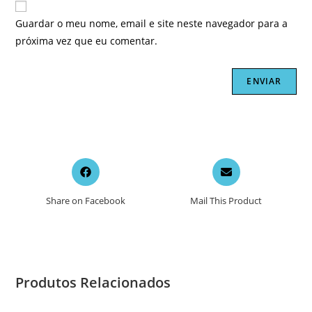
Guardar o meu nome, email e site neste navegador para a
próxima vez que eu comentar.
Opens
Opens
in
in
a
a
Share on Facebook
Mail This Product
new
new
window
window
Produtos Relacionados