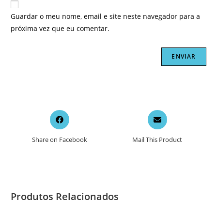
Guardar o meu nome, email e site neste navegador para a
próxima vez que eu comentar.
Opens
Opens
in
in
a
a
Share on Facebook
Mail This Product
new
new
window
window
Produtos Relacionados