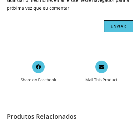
Guardar o meu nome, email e site neste navegador para a
próxima vez que eu comentar.
Opens
Opens
in
in
a
a
Share on Facebook
Mail This Product
new
new
window
window
Produtos Relacionados