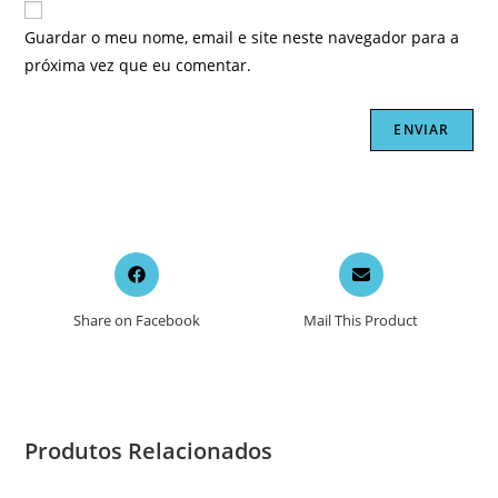
Guardar o meu nome, email e site neste navegador para a
próxima vez que eu comentar.
Opens
Opens
in
in
a
a
Share on Facebook
Mail This Product
new
new
window
window
Produtos Relacionados