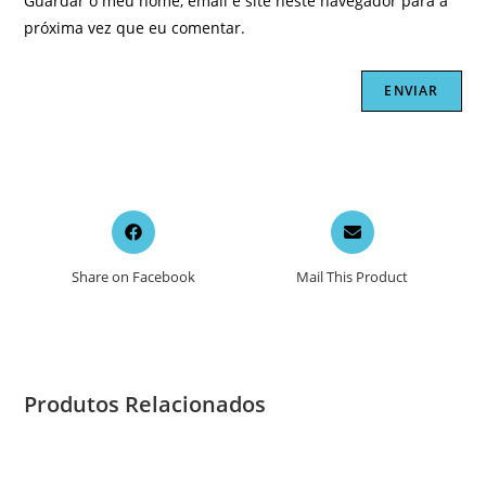
Guardar o meu nome, email e site neste navegador para a
próxima vez que eu comentar.
Opens
Opens
in
in
a
a
Share on Facebook
Mail This Product
new
new
window
window
Produtos Relacionados