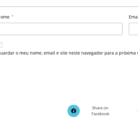
Nome
*
Ema
uardar o meu nome, email e site neste navegador para a próxima 
Opens
Share on
Facebook
in
a
new
window