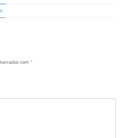
0)
 marcados com
*