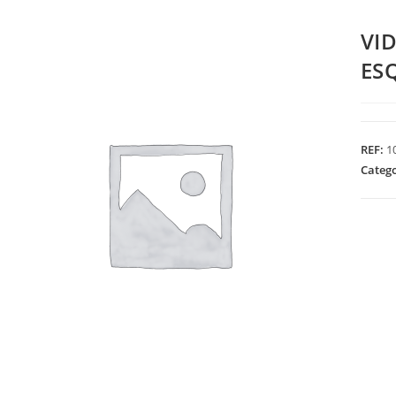
VI
ES
REF:
1
Categ