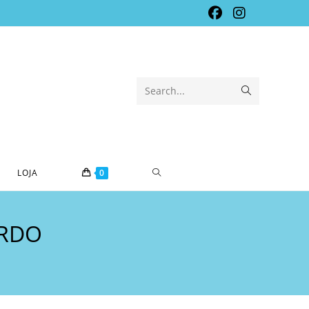
Submit
Search...
search
TOGGLE
LOJA
0
WEBSITE
ERDO
SEARCH