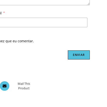
il
*
vez que eu comentar.
Opens
Mail This
Product
in
a
new
window