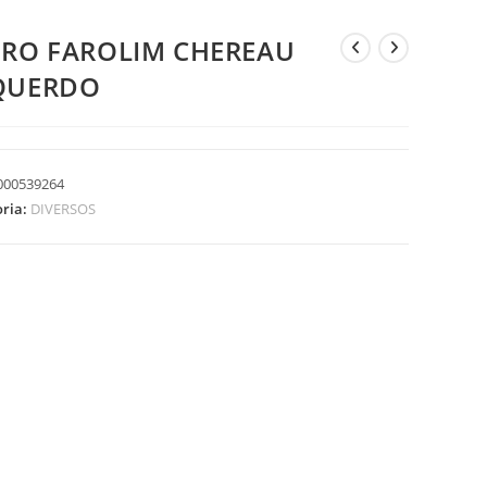
DRO FAROLIM CHEREAU
QUERDO
000539264
oria:
DIVERSOS