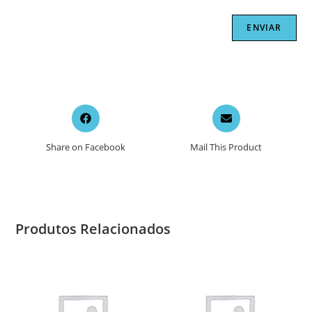
Opens
Opens
in
in
a
a
Share on Facebook
Mail This Product
new
new
window
window
Produtos Relacionados