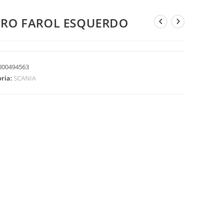
DRO FAROL ESQUERDO
000494563
oria:
SCANIA