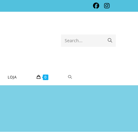
Submit
Search...
search
TOGGLE
LOJA
0
WEBSITE
SEARCH