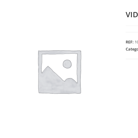
VI
REF:
1
Categ