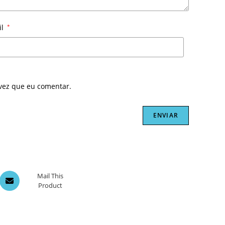
il
*
vez que eu comentar.
Opens
Mail This
Product
in
a
new
window