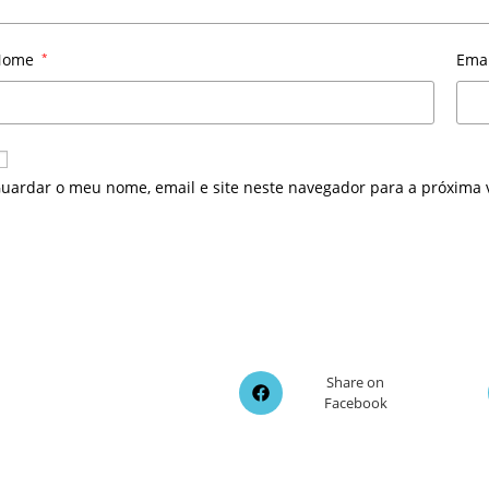
Nome
*
Ema
uardar o meu nome, email e site neste navegador para a próxima 
Opens
Share on
Facebook
in
a
new
window