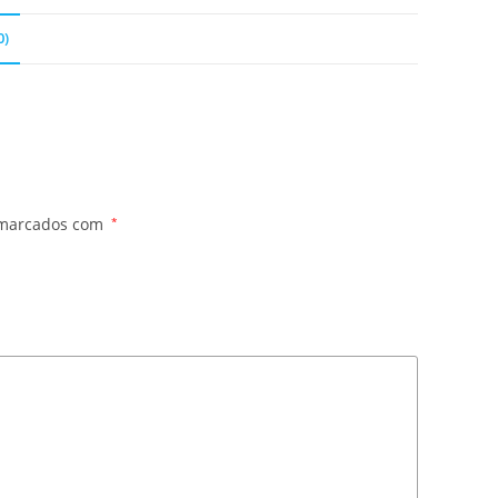
0)
 marcados com
*