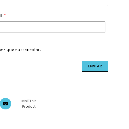
il
*
vez que eu comentar.
Opens
Mail This
Product
in
a
new
window