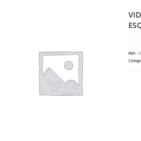
VI
ES
REF:
1
Categ