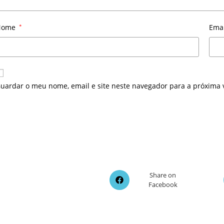
Nome
*
Ema
uardar o meu nome, email e site neste navegador para a próxima 
Opens
Share on
Facebook
in
a
new
window