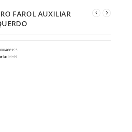
DRO FAROL AUXILIAR
QUERDO
000466195
oria:
MAN