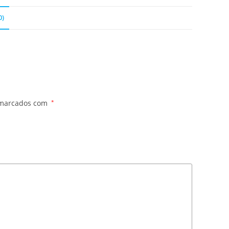
0)
 marcados com
*