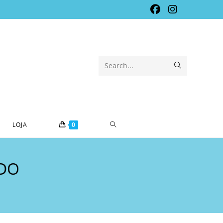
Submit
Search...
search
TOGGLE
LOJA
0
WEBSITE
RDO
SEARCH