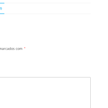
0)
 marcados com
*