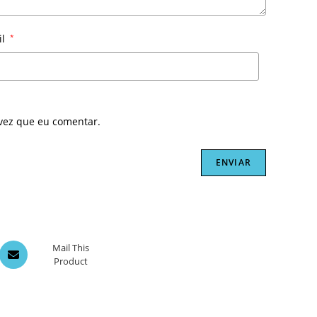
il
*
vez que eu comentar.
Opens
Mail This
Product
in
a
new
window