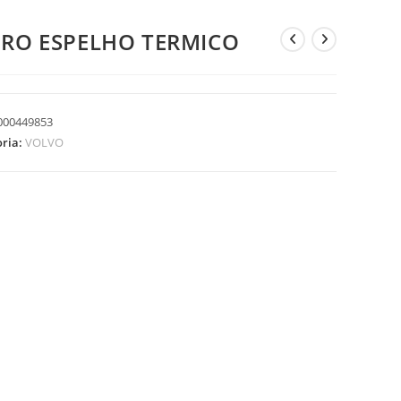
DRO ESPELHO TERMICO
000449853
oria:
VOLVO