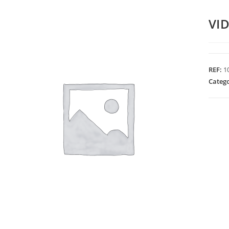
VI
REF:
1
Categ