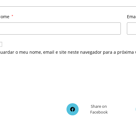
Nome
*
Ema
uardar o meu nome, email e site neste navegador para a próxima 
Opens
Share on
Facebook
in
a
new
window