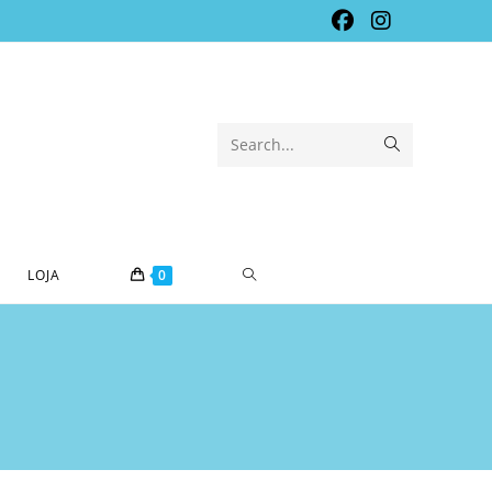
Submit
Search...
search
TOGGLE
LOJA
0
WEBSITE
SEARCH