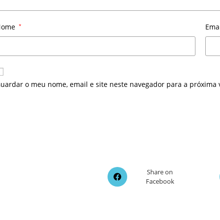
Nome
*
Ema
uardar o meu nome, email e site neste navegador para a próxima 
Opens
Share on
Facebook
in
a
new
window