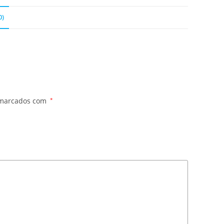
0)
 marcados com
*