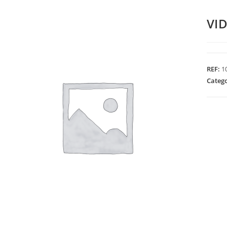
VI
REF:
1
Categ