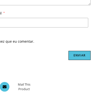
il
*
vez que eu comentar.
Opens
Mail This
Product
in
a
new
window