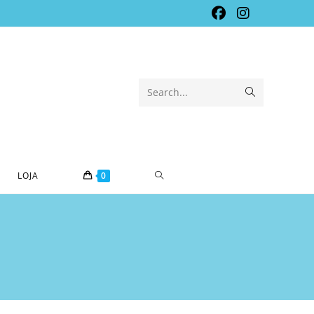
Submit
Search...
search
TOGGLE
LOJA
0
WEBSITE
SEARCH