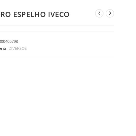
DRO ESPELHO IVECO
000405798
oria:
DIVERSOS