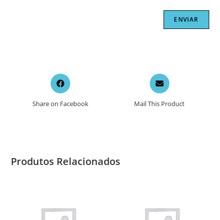
Opens
Opens
in
in
a
a
Share on Facebook
Mail This Product
new
new
window
window
Produtos Relacionados