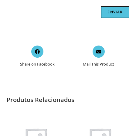
Opens
Opens
in
in
a
a
Share on Facebook
Mail This Product
new
new
window
window
Produtos Relacionados