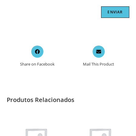
Opens
Opens
in
in
a
a
Share on Facebook
Mail This Product
new
new
window
window
Produtos Relacionados