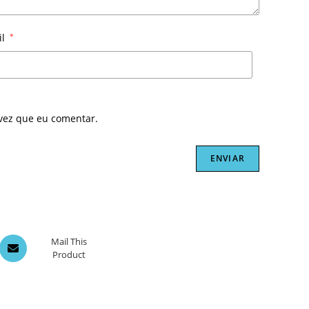
il
*
vez que eu comentar.
Opens
Mail This
Product
in
a
new
window