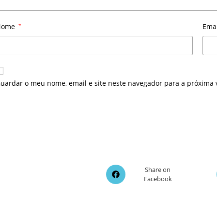
Nome
*
Ema
uardar o meu nome, email e site neste navegador para a próxima 
Opens
Share on
Facebook
in
a
new
window