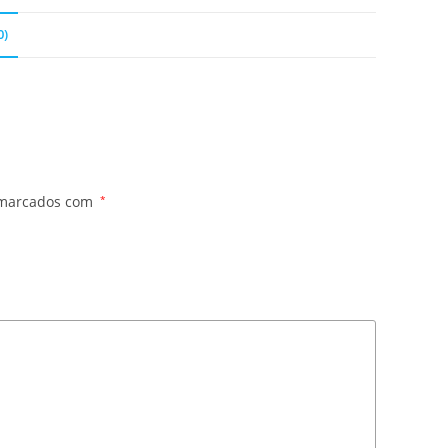
0)
 marcados com
*