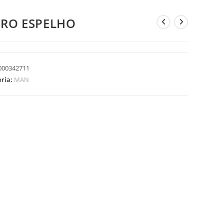
DRO ESPELHO
000342711
oria:
MAN