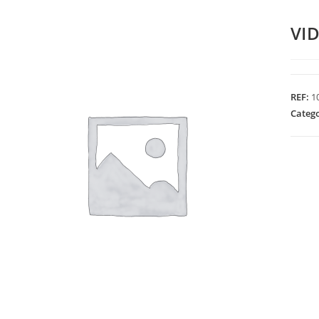
VI
REF:
1
Categ