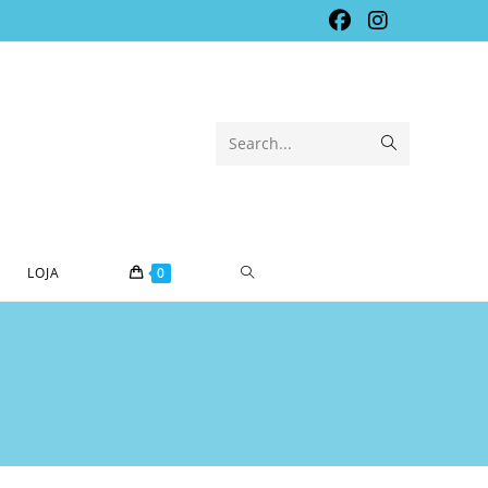
Submit
Search...
search
TOGGLE
LOJA
0
WEBSITE
SEARCH