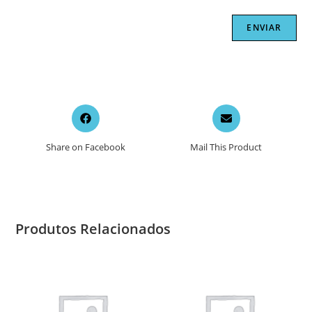
Opens
Opens
in
in
a
a
Share on Facebook
Mail This Product
new
new
window
window
Produtos Relacionados