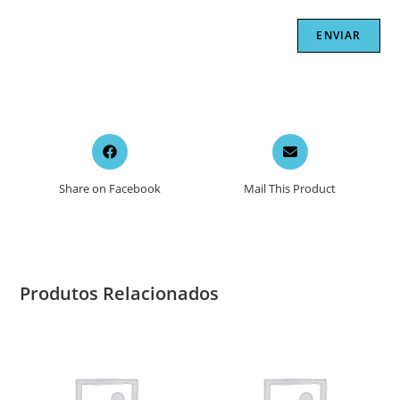
Opens
Opens
in
in
a
a
Share on Facebook
Mail This Product
new
new
window
window
Produtos Relacionados