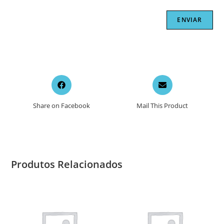
Opens
Opens
in
in
a
a
Share on Facebook
Mail This Product
new
new
window
window
Produtos Relacionados