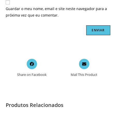
Guardar o meu nome, email e site neste navegador para a
próxima vez que eu comentar.
Opens
Opens
in
in
a
a
Share on Facebook
Mail This Product
new
new
window
window
Produtos Relacionados