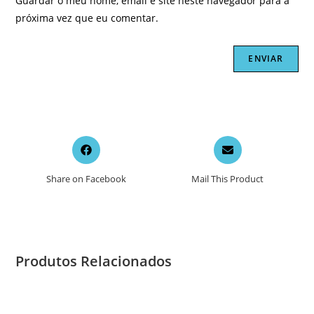
Guardar o meu nome, email e site neste navegador para a
próxima vez que eu comentar.
Opens
Opens
in
in
a
a
Share on Facebook
Mail This Product
new
new
window
window
Produtos Relacionados