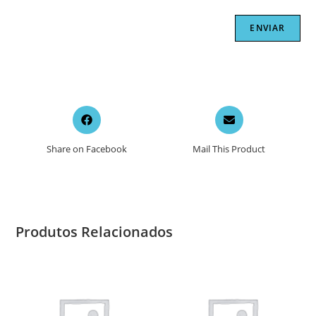
Opens
Opens
in
in
a
a
Share on Facebook
Mail This Product
new
new
window
window
Produtos Relacionados