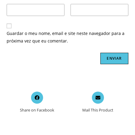
Guardar o meu nome, email e site neste navegador para a
próxima vez que eu comentar.
Opens
Opens
in
in
a
a
Share on Facebook
Mail This Product
new
new
window
window