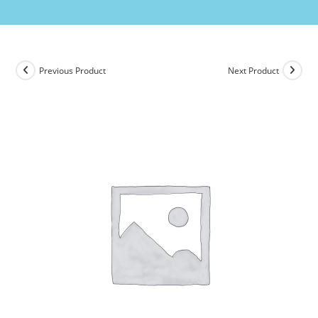
Previous Product
Next Product