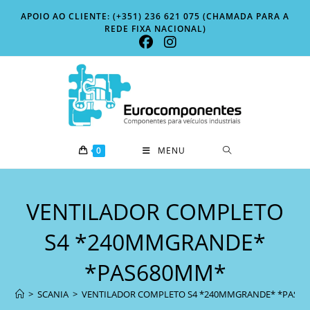
Skip
APOIO AO CLIENTE: (+351) 236 621 075 (CHAMADA PARA A
to
REDE FIXA NACIONAL)
content
0
MENU
VENTILADOR COMPLETO
S4 *240MMGRANDE*
*PAS680MM*
>
SCANIA
>
VENTILADOR COMPLETO S4 *240MMGRANDE* *PAS6