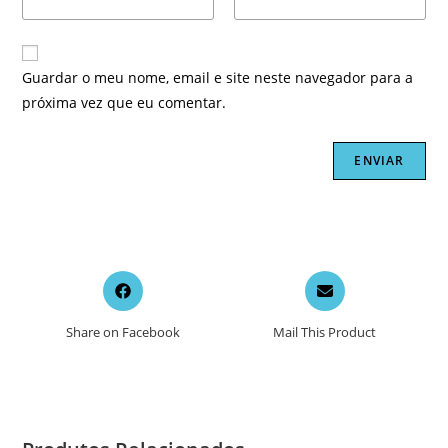
Guardar o meu nome, email e site neste navegador para a
próxima vez que eu comentar.
Opens
Opens
in
in
a
a
Share on Facebook
Mail This Product
new
new
window
window