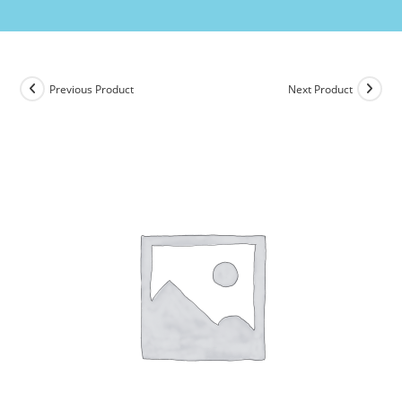
Previous Product
Next Product