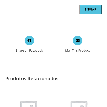
Opens
Opens
in
in
a
a
Share on Facebook
Mail This Product
new
new
window
window
Produtos Relacionados