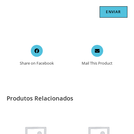
Opens
Opens
in
in
a
a
Share on Facebook
Mail This Product
new
new
window
window
Produtos Relacionados