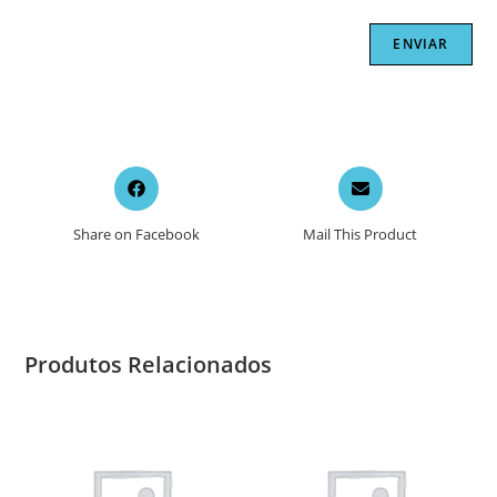
Opens
Opens
in
in
a
a
Share on Facebook
Mail This Product
new
new
window
window
Produtos Relacionados