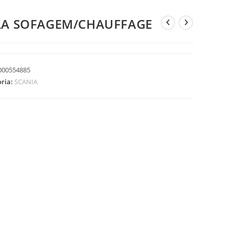
LA SOFAGEM/CHAUFFAGE
000554885
oria:
SCANIA