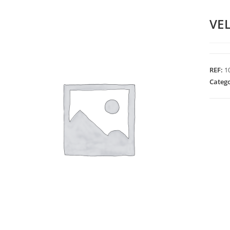
VE
REF:
1
Categ