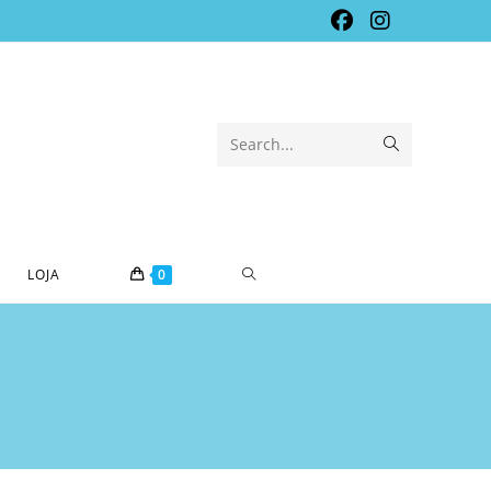
Submit
Search...
search
TOGGLE
LOJA
0
WEBSITE
SEARCH