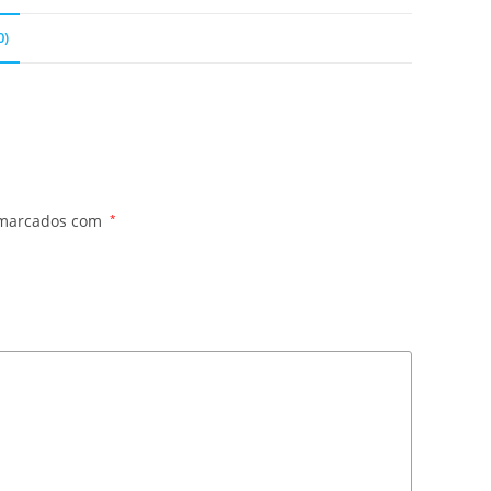
0)
 marcados com
*