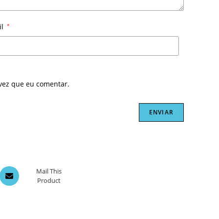
il
*
vez que eu comentar.
Opens
Mail This
Product
in
a
new
window