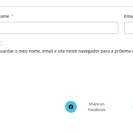
Nome
*
Ema
uardar o meu nome, email e site neste navegador para a próxima 
Opens
Share on
Facebook
in
a
new
window