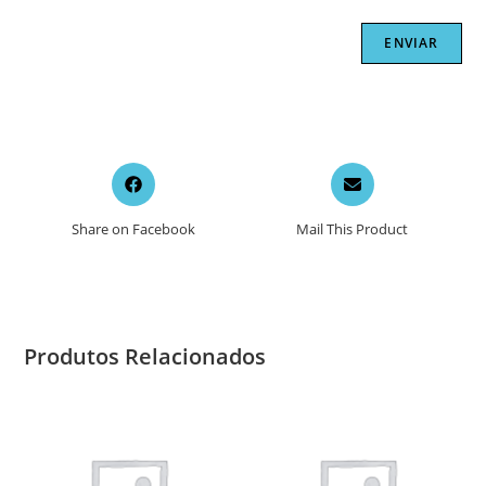
Opens
Opens
in
in
a
a
Share on Facebook
Mail This Product
new
new
window
window
Produtos Relacionados