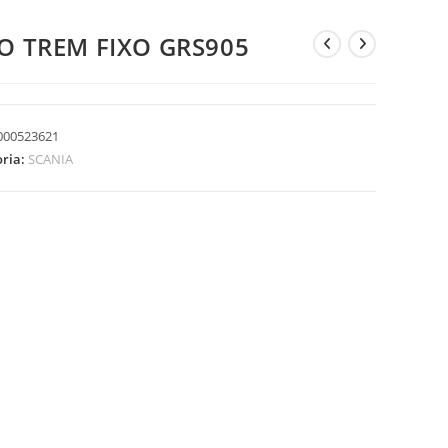
IO TREM FIXO GRS905
000523621
oria:
SCANIA