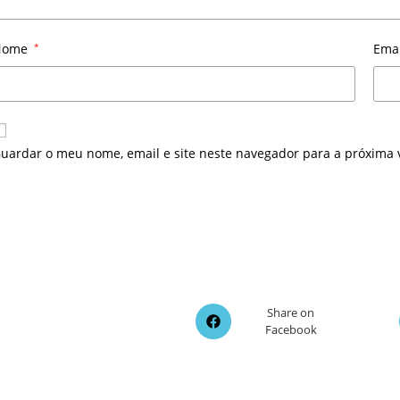
Nome
*
Ema
uardar o meu nome, email e site neste navegador para a próxima 
Opens
Share on
Facebook
in
a
new
window