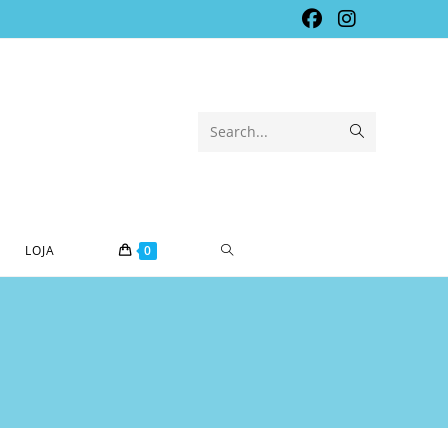
Submit
Search...
search
TOGGLE
LOJA
0
WEBSITE
SEARCH