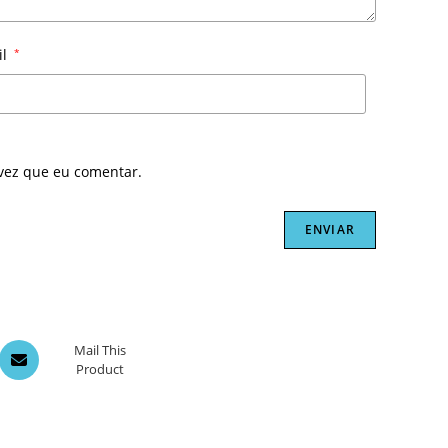
il
*
vez que eu comentar.
Opens
Mail This
Product
in
a
new
window