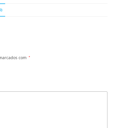
0)
 marcados com
*