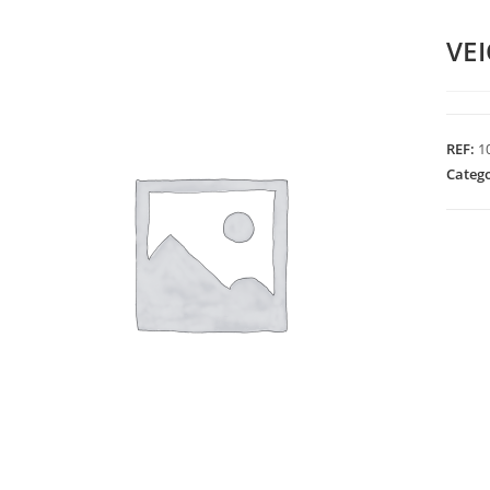
VE
REF:
1
Categ