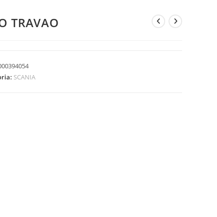
IO TRAVAO
000394054
oria:
SCANIA