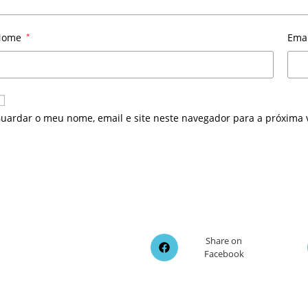
Nome
*
Ema
uardar o meu nome, email e site neste navegador para a próxima 
Opens
Share on
Facebook
in
a
new
window