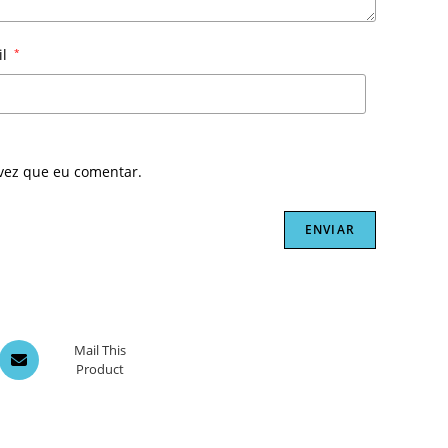
il
*
vez que eu comentar.
Opens
Mail This
Product
in
a
new
window