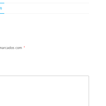
0)
 marcados com
*