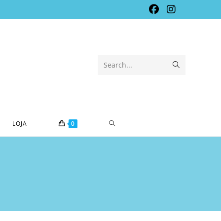
Submit
Search...
search
TOGGLE
LOJA
0
WEBSITE
SEARCH