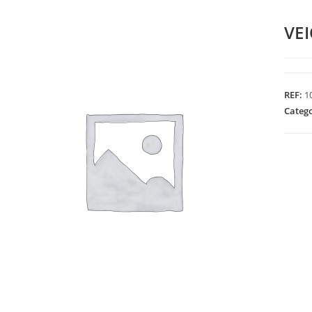
VE
REF:
1
Categ