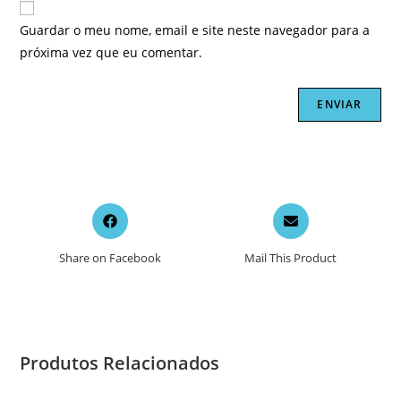
Guardar o meu nome, email e site neste navegador para a
próxima vez que eu comentar.
Opens
Opens
in
in
a
a
Share on Facebook
Mail This Product
new
new
window
window
Produtos Relacionados