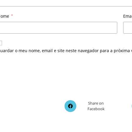
Nome
*
Ema
uardar o meu nome, email e site neste navegador para a próxima 
Opens
Share on
Facebook
in
a
new
window