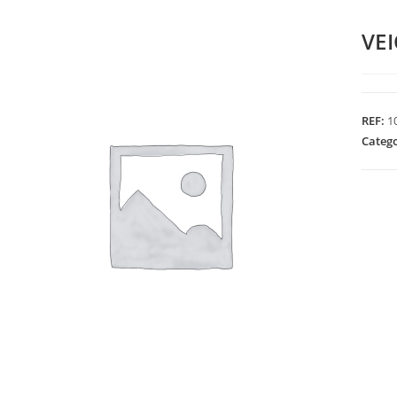
VE
REF:
1
Categ