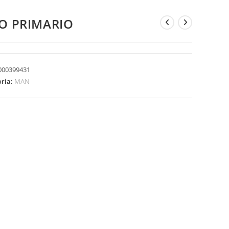
IO PRIMARIO
000399431
oria:
MAN