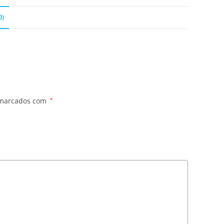
0)
 marcados com
*