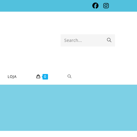
Submit
Search...
search
TOGGLE
LOJA
0
WEBSITE
SEARCH