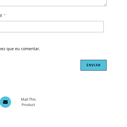
il
*
vez que eu comentar.
Opens
Mail This
Product
in
a
new
window