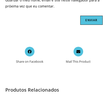
Guardar o meu nome, email e site neste navegador para a
próxima vez que eu comentar.
Opens
Opens
in
in
a
a
Share on Facebook
Mail This Product
new
new
window
window
Produtos Relacionados