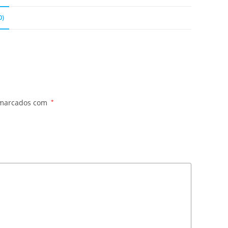
0)
 marcados com
*