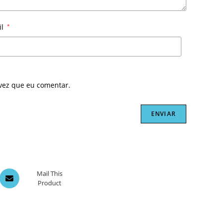
il
*
vez que eu comentar.
Opens
Mail This
Product
in
a
new
window