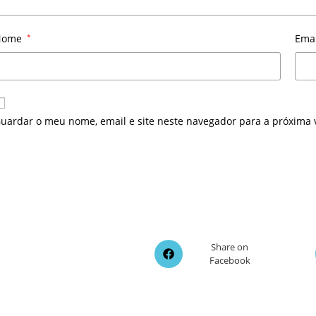
Nome
*
Ema
uardar o meu nome, email e site neste navegador para a próxima 
Opens
Share on
Facebook
in
a
new
window