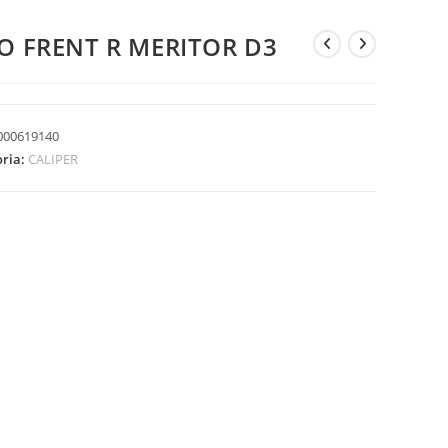
IO FRENT R MERITOR D3
000619140
oria:
CALIPER