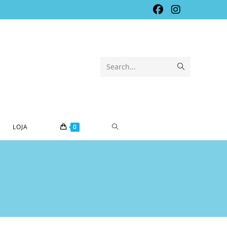
Submit
Search...
search
TOGGLE
LOJA
0
WEBSITE
SEARCH