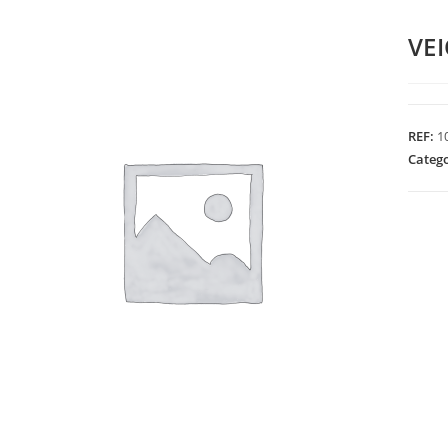
VE
REF:
1
Categ