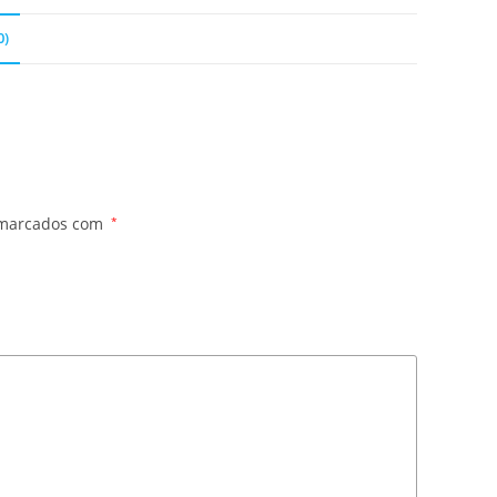
0)
 marcados com
*