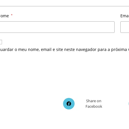
Nome
*
Ema
uardar o meu nome, email e site neste navegador para a próxima 
Opens
Share on
Facebook
in
a
new
window