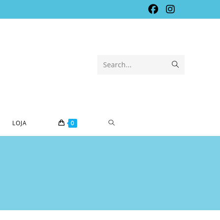
Submit
Search...
search
TOGGLE
LOJA
0
WEBSITE
SEARCH