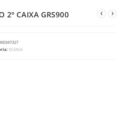
O 2º CAIXA GRS900
000347327
oria:
SCANIA