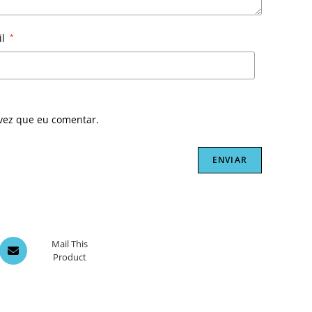
il
*
vez que eu comentar.
Opens
Mail This
Product
in
a
new
window