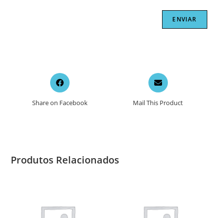
Opens
Opens
in
in
a
a
Share on Facebook
Mail This Product
new
new
window
window
Produtos Relacionados