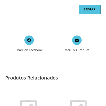
Opens
Opens
in
in
a
a
Share on Facebook
Mail This Product
new
new
window
window
Produtos Relacionados