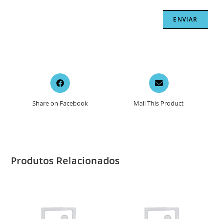
Opens
Opens
in
in
a
a
Share on Facebook
Mail This Product
new
new
window
window
Produtos Relacionados