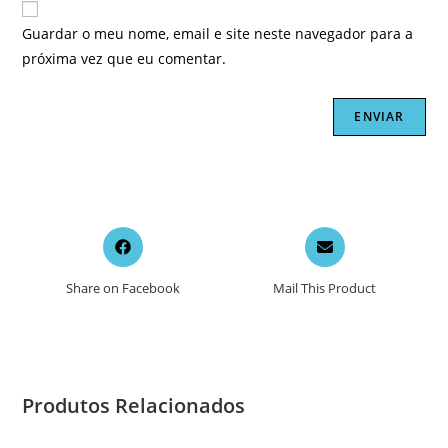
Guardar o meu nome, email e site neste navegador para a
próxima vez que eu comentar.
Opens
Opens
in
in
a
a
Share on Facebook
Mail This Product
new
new
window
window
Produtos Relacionados